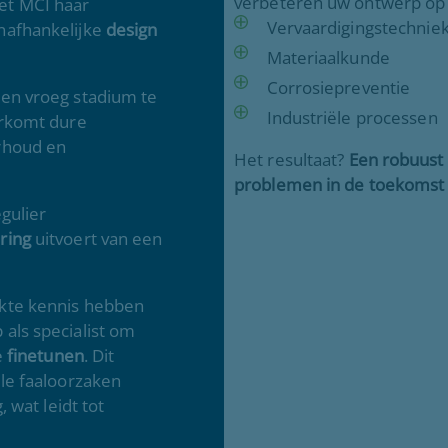
verbeteren uw ontwerp op b
et MCI haar
Vervaardigingstechnie
nafhankelijke
design
Materiaalkunde
Corrosiepreventie
een vroeg stadium te
Industriële processen
orkomt dure
rhoud en
Het resultaat?
Een robuust
problemen in de toekomst
egulier
ring
uitvoert van een
rkte kennis hebben
als specialist om
e
finetunen
. Dit
ële faaloorzaken
, wat leidt tot