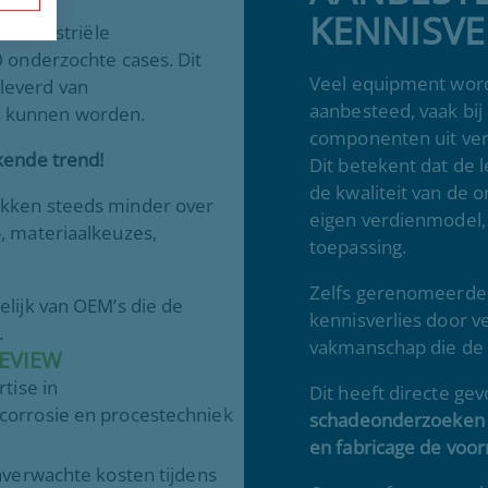
KENNISVE
in industriële
0 onderzochte cases. Dit
Veel equipment wordt
leverd van
aanbesteed, vaak bij
 kunnen worden.
componenten uit ver
kende trend!
Dit betekent dat de 
de kwaliteit van de 
ikken steeds minder over
eigen verdienmodel,
, materiaalkeuzes,
toepassing.
Zelfs gerenomeerde
elijk van OEM’s die de
kennisverlies door v
.
vakmanschap die de 
EVIEW
tise in
Dit heeft directe ge
corrosie en procestechniek
schadeonderzoeken t
en fabricage de voor
nverwachte kosten tijdens