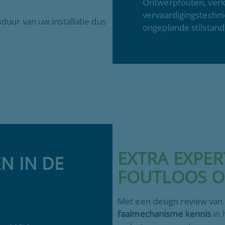
Ontwerpfouten, verk
vervaardigingstechni
uur van uw installatie dus
ongeplande stilstand,
EXTRA EXPER
N IN DE
FOUTLOOS 
Met een design review van
faalmechanisme kennis
in 