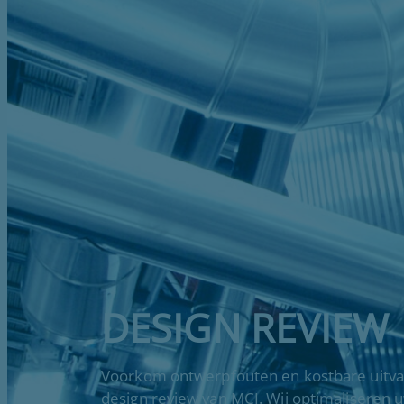
DESIGN REVIEW
Voorkom ontwerpfouten en kostbare uitva
design review van MCI. Wij optimaliseren uw 