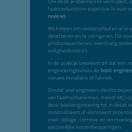
Om deze problemen te vermijden, z
faalmechanisme-expertise in voor o
reviews
.
Wij helpen om ontwerpfouten al in 
detecteren en te corrigeren. Dit vo
productieverliezen, overmatig onde
veiligheidsrisico’s.
In de praktijk betekent dit dat een r
engineeringbureau de
basic enginee
nieuwe installatie of fabriek.
Omdat veel engineers slechts bepe
van faalmechanismen, treedt MCI op 
deze basisengineering tot in detail t
minimaliseert of elimineert potenti
zoals slijtage, corrosie en vermoeiing
aanzienlijke kostenbesparingen.