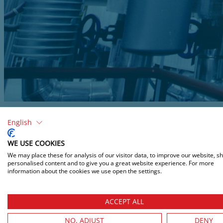
English
WE USE COOKIES
We may place these for analysis of our visitor data, to improve our website, s
personalised content and to give you a great website experience. For more
information about the cookies we use open the settings.
FAALMECHANISME K
ACCEPT ALL
FUNDAMENT
NO, ADJUST
DENY