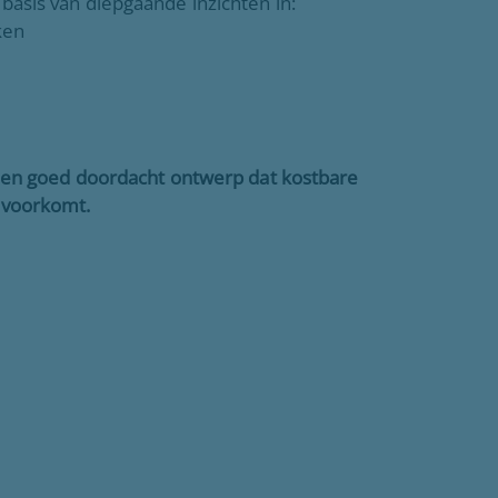
asis van diepgaande inzichten in:
ken
 en goed doordacht ontwerp dat kostbare
 voorkomt.