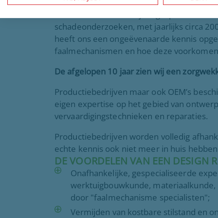
MCI is al meer dan 40 jaar gespecialiseerd 
schadeonderzoeken, met jaarlijks circa 20
heeft ons een ongeëvenaarde kennis opge
faalmechanismen en hoe deze voorkomen
De afgelopen 10 jaar zien wij een zorgwek
Productiebedrijven maar ook OEM’s besch
eigen expertise op het gebied van ontwerp
vervaardigingstechnieken en reparaties.
Productiebedrijven worden volledig afhank
echte kennis ook niet meer in huis hebben
DE VOORDELEN VAN EEN DESIGN R
Onafhankelijke, gespecialiseerde exper
werktuigbouwkunde, materiaalkunde, 
door "faalmechanisme specialisten";
Vermijden van kostbare stilstand en o